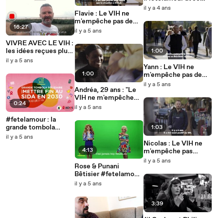
AIDES
il y a 4 ans
Flavie : Le VIH ne
m'empêche pas de
16:27
vieillir, les préjugés
il y a 5 ans
oui.
VIVRE AVEC LE VIH :
les idées reçues plus
1:00
douloureuses que le
il y a 5 ans
virus
Yann : Le VIH ne
1:00
m'empêche pas de
travailler, les
il y a 5 ans
Andréa, 29 ans : "Le
préjugés oui
VIH ne m'empêche
0:24
pas d'avoir des
il y a 5 ans
enfants, les préjugés
#fetelamour : la
oui".
grande tombola
1:03
solidaire Karmadon
il y a 5 ans
pour mettre fin au
Nicolas : Le VIH ne
sida en 2030 !
4:13
m'empêche pas
d'avoir des relations
il y a 5 ans
Rose & Punani
sexuelles, les
Bêtisier #fetelamour
préjugés oui
avec AIDES
il y a 5 ans
3:39