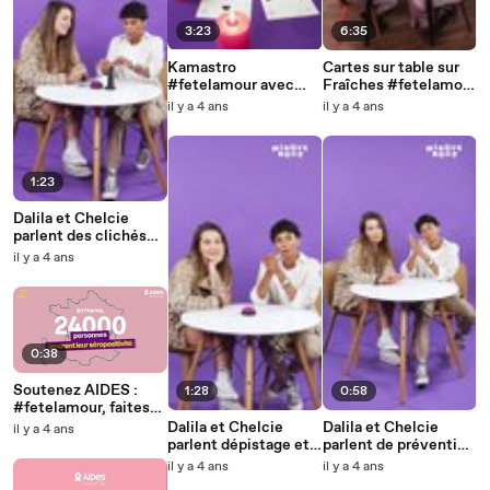
3:23
6:35
Kamastro
Cartes sur table sur
#fetelamour avec
Fraîches #fetelamour
AIDES et Regards
avec AIDES
il y a 4 ans
il y a 4 ans
Coupables - Béliers,
Taureau, Gémeaux et
Cancer
1:23
Dalila et Chelcie
parlent des clichés
sur le VIH et
il y a 4 ans
#fetelamour avec
AIDES
0:38
Soutenez AIDES :
1:28
0:58
#fetelamour, faites
un don !
Dalila et Chelcie
Dalila et Chelcie
il y a 4 ans
parlent dépistage et
parlent de prévention
#fetelamour avec
#fetelamour avec
il y a 4 ans
il y a 4 ans
AIDES
AIDES