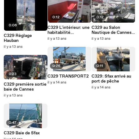
0:12
0:12
0:06
C329 L'intérieur: une
C329 au Salon
habitabilité
Nautique de Cannes
C329 Règlage
remarquable!
2013
il y a 13 ans
il y a 13 ans
Hauban
il y a 13 ans
0:26
0:11
0:23
C329 TRANSPORT2
C329: Sfax arrivé au
port de pêche
il y a 14 ans
C329 première sortie
il y a 14 ans
baie de Cannes
il y a 13 ans
0:47
C329 Baie de Sfax