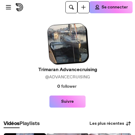
Passer au contenu principal
Se connecter
Trimaran Advancecruising
@ADVANCECRUISING
0
follower
Suivre
Les plus récentes
Vidéos
Playlists