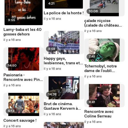
4:21
10:06
La police de la honte !
il y a 16 ans
9:55
çalade niçoise
(calade du château
Lamy-baba et les 40
2010)
il y a 16 ans
gosses dehors
il y a 16 ans
8:58
7:41
Happy gays,
lesbiennes, trans et
14:50
Tchernobyl, notre
bi... les genres
il y a 16 ans
dame de l'oubli
heureux ?
Pasionaria -
(Chernobyl day)
il y a 16 ans
Rencontre avec Pinar
Selek
il y a 16 ans
14:38
8:41
Brut de cinéma.
Gustave Kervern à
5:13
Rencontre avec
Nice avec Mammuth.
il y a 16 ans
Coline Serreau
Concert sauvage !
il y a 16 ans
il y a 16 ans