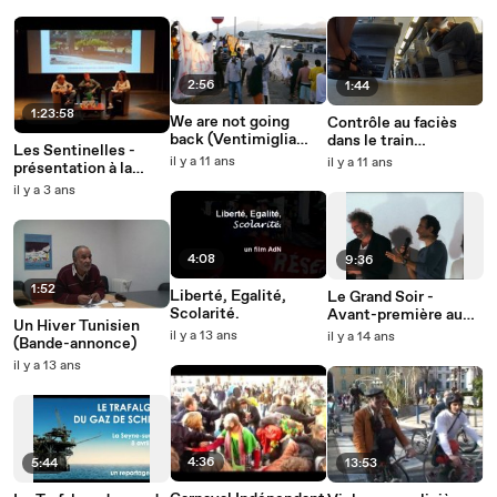
2:56
1:44
1:23:58
We are not going
Contrôle au faciès
back (Ventimiglia
dans le train
Les Sentinelles -
sound system)
Vintimille-Nice
il y a 11 ans
il y a 11 ans
présentation à la
BMVR Louis Nucéra
il y a 3 ans
de Nice
4:08
9:36
1:52
Liberté, Egalité,
Le Grand Soir -
Scolarité.
Avant-première au
Un Hiver Tunisien
Rialto de Nice
il y a 13 ans
il y a 14 ans
(Bande-annonce)
il y a 13 ans
4:36
5:44
13:53