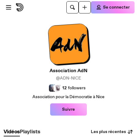
Passer au contenu principal
Se connecter
Association AdN
@ADN-NICE
12
followers
Association pour la Démocratie à Nice
Suivre
Les plus récentes
Vidéos
Playlists