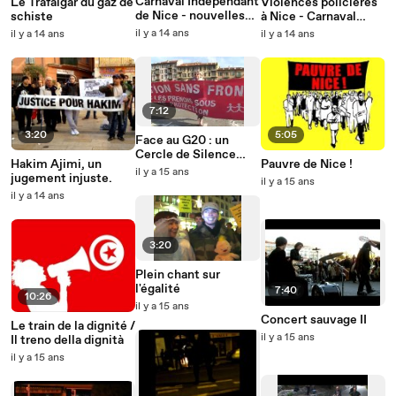
Carnaval Indépendant
Le Trafalgar du gaz de
Violences policières
de Nice - nouvelles
schiste
à Nice - Carnaval
images des violences
indépendant - 26
il y a 14 ans
il y a 14 ans
il y a 14 ans
policières.
février 2012
7:12
3:20
5:05
Face au G20 : un
Cercle de Silence
Hakim Ajimi, un
Pauvre de Nice !
Resf
il y a 15 ans
jugement injuste.
il y a 15 ans
il y a 14 ans
3:20
Plein chant sur
l'égalité
7:40
10:26
il y a 15 ans
Concert sauvage II
Le train de la dignité /
il y a 15 ans
Il treno della dignità
il y a 15 ans