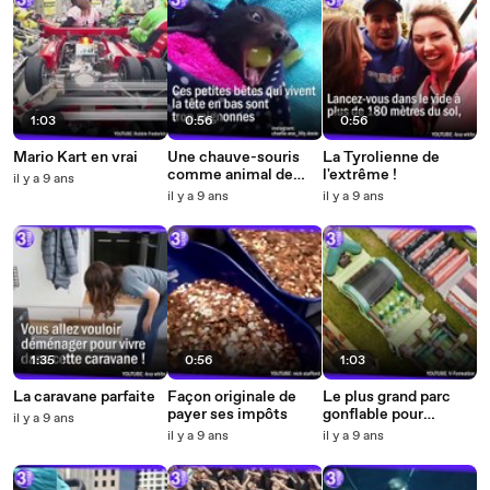
1:03
0:56
0:56
Mario Kart en vrai
Une chauve-souris
La Tyrolienne de
comme animal de
l'extrême !
il y a 9 ans
compagnie ?
il y a 9 ans
il y a 9 ans
1:35
0:56
1:03
La caravane parfaite
Façon originale de
Le plus grand parc
payer ses impôts
gonflable pour
il y a 9 ans
adultes !
il y a 9 ans
il y a 9 ans