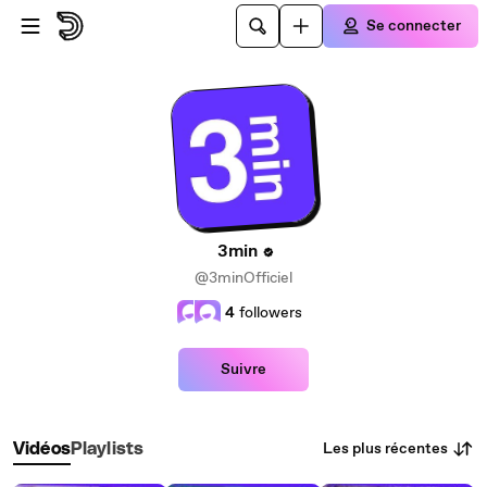
Passer au contenu principal
Se connecter
3min
@3minOfficiel
4
followers
Suivre
Les plus récentes
Vidéos
Playlists