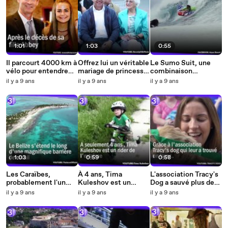
1:01
1:03
0:55
Il parcourt 4000 km à
Offrez lui un véritable
Le Sumo Suit, une
vélo pour entendre
mariage de princesse
combinaison
une dernière fois le
à DisneyLand Paris
gonflable pour surfer !
il y a 9 ans
il y a 9 ans
il y a 9 ans
coeur de sa fille !
1:03
0:59
0:58
Les Caraïbes,
À 4 ans, Tima
L'association Tracy's
probablement l'un
Kuleshov est un
Dog a sauvé plus de
des plus beaux
champion de moto en
3700 chiens !
il y a 9 ans
il y a 9 ans
il y a 9 ans
endroits au monde
Ukraine !