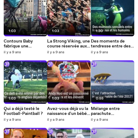
1:03
1:03
1:30
Contours Baby
La Strong Viking, une
Des moments de
fabrique une
course réservée aux
tendresse entre des
poussette géante
véritables Warriors
hommes et des
il y a 9 ans
il y a 9 ans
il y a 9 ans
pour adulte !
animaux
1:03
1:03
0:55
Qui a déjà testé le
Avez-vous déjà vu la
Mélange entre
Football-Paintball ?
naissance d'un bébé
parachute
Toucan ?
ascentionnel et
il y a 9 ans
il y a 9 ans
il y a 9 ans
bouée tractée !