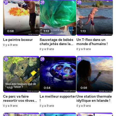
0:58
1:13
1:13
Le peintre boxeur
Sauvetage de bébés
Un T-Rex dans un
chats jetés dans la
monde d'humains !
il y a 9 ans
poubelle
il y a 9 ans
il y a 9 ans
1:13
0:54
0:56
Ce parc va faire
Le meilleur supporter
Une station thermale
ressortir vos rêves
!
idyllique en Islande !
d'enfants !
il y a 9 ans
il y a 9 ans
il y a 9 ans