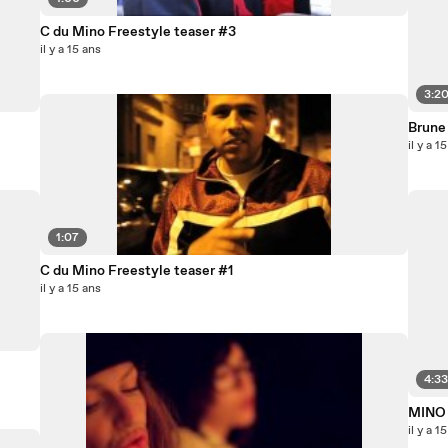
C du Mino Freestyle teaser #3
il y a 15 ans
3:2
Brune
il y a 1
1:07
C du Mino Freestyle teaser #1
il y a 15 ans
4:3
MINO 
il y a 1