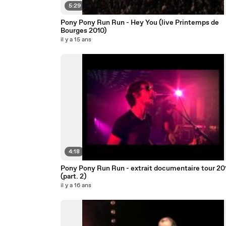
5:29
Pony Pony Run Run - Hey You (live Printemps de
Bourges 2010)
il y a 15 ans
4:18
Pony Pony Run Run - extrait documentaire tour 20
(part. 2)
il y a 16 ans