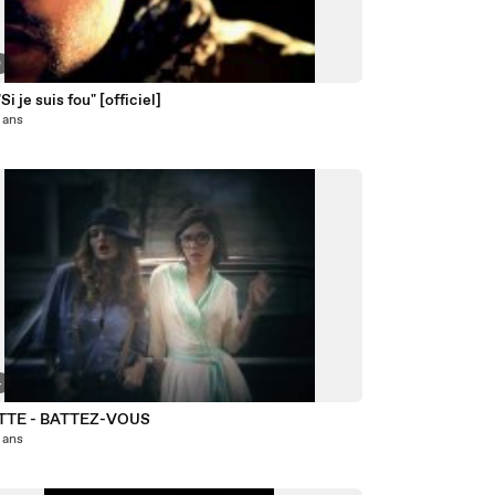
0
Si je suis fou" [officiel]
6 ans
4
ITTE - BATTEZ-VOUS
6 ans