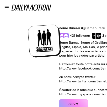
Passer au contenu principal
3eme Bureau
@3emebureau
431
followers
3
s
3ème Bureau, home of OrelSa
Brigitte, Lippie, Mai Lan, le p
Regardez toutes nos vidéos sur 
pour trier les vidéos par artiste!
Retrouvez toute notre actu sur
http://www.facebook.com/3e
ou notre compte twitter:
http://www.twitter.com/3eme
Écoutez de la musique sur not
http://www.myspace.com/3em
Suivre