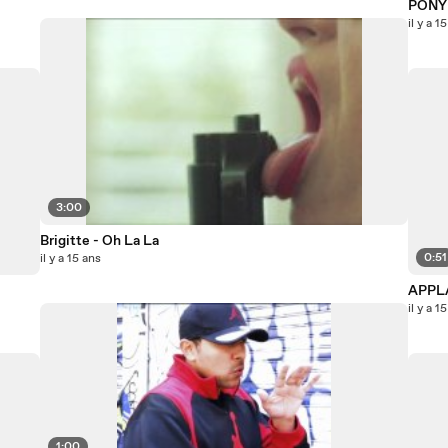
PONY
il y a 1
3:00
Brigitte - Oh La La
0:51
il y a 15 ans
APPLA
il y a 1
1:00