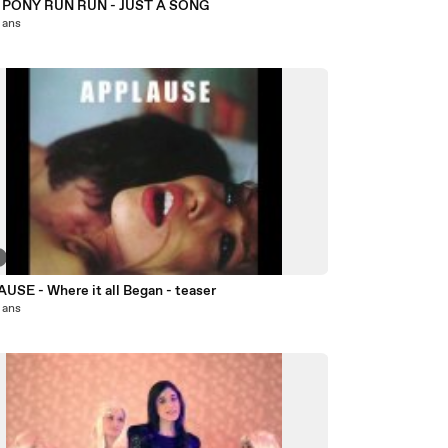
 PONY RUN RUN - JUST A SONG
5 ans
USE - Where it all Began - teaser
5 ans