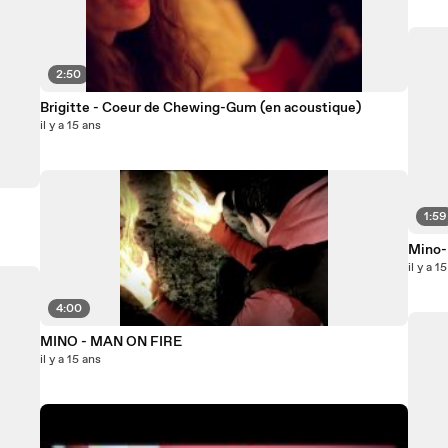
2:50
Brigitte - Coeur de Chewing-Gum (en acoustique)
il y a 15 ans
1:59
Mino- 
il y a 1
4:00
MINO - MAN ON FIRE
il y a 15 ans