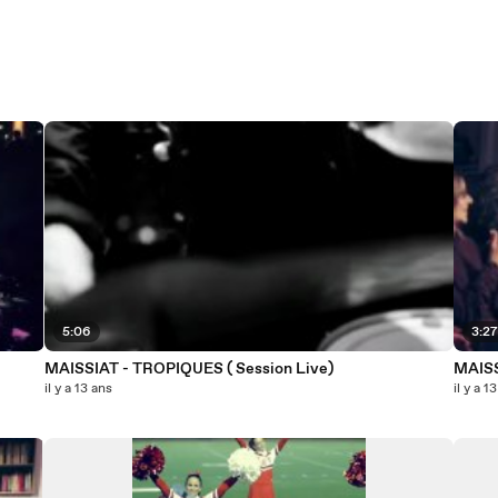
5:06
3:2
MAISSIAT - TROPIQUES ( Session Live)
MAISS
il y a 13 ans
il y a 1