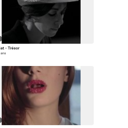
7
at - Trésor
4 ans
8