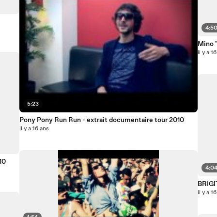
4:5
Mino "
il y a 1
5:23
Pony Pony Run Run - extrait documentaire tour 2010
il y a 16 ans
10
4:0
BRIG
il y a 1