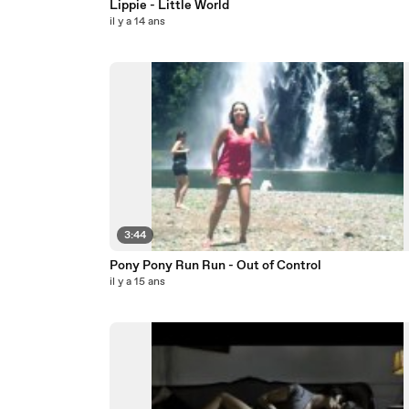
Lippie - Little World
il y a 14 ans
3:44
Pony Pony Run Run - Out of Control
il y a 15 ans