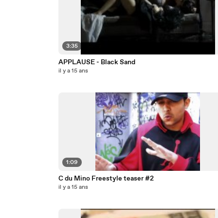
3:35
APPLAUSE - Black Sand
il y a 15 ans
1:09
C du Mino Freestyle teaser #2
il y a 15 ans