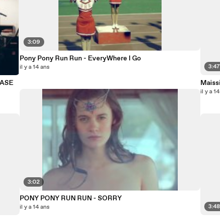
3:09
Pony Pony Run Run - EveryWhere I Go
3:4
il y a 14 ans
CASE
Maissi
il y a 1
3:02
PONY PONY RUN RUN - SORRY
3:4
il y a 14 ans