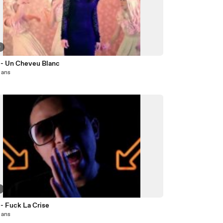
0
 - Un Cheveu Blanc
5 ans
3
- Fuck La Crise
5 ans