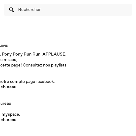
Rechercher
uivis
n, Pony Pony Run Run, APPLAUSE,
rince miiaou,
cette page! Consultez nos playlists
 notre compte page facebook:
mebureau
bureau
re myspace:
ebureau