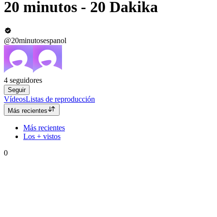
20 minutos - 20 Dakika
@20minutosespanol
4
seguidores
Seguir
Vídeos
Listas de reproducción
Más recientes
Más recientes
Los + vistos
0