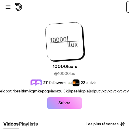
Passer au contenu principal
10000lux
@10000lux
27
followers
22
suivis
jeigpotirioreitkmlkgmkepoqsiaoazùlùkjhpaehiopjajsdpvcvxcvxcvcxvcvcv
Suivre
Les plus récentes
Vidéos
Playlists