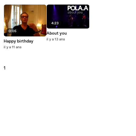
4:23
0:05
About you
il y a 13 ans
Happy birthday
il y a 11 ans
1